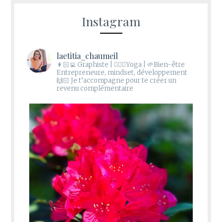
Instagram
laetitia_chaumeil
👩🏻‍💻 Graphiste | 🧘🏻‍♀️Yoga | 🌱Bien-être
Entrepreneure, mindset, développement
🙌🏻 Je t’accompagne pour te créer un
revenu complémentaire