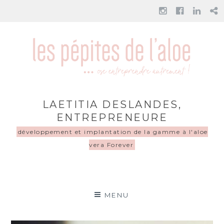
LAETITIA DESLANDES,
ENTREPRENEURE
développement et implantation de la gamme à l'aloe
vera Forever
Laetitia Chaumeil
LES PÉPITES DE L'ALOE – OSE ENTREPRENDRE
AUTREMENT !
(Deslandes),
MENU
entrepreneure Forever
gamme bien-être et