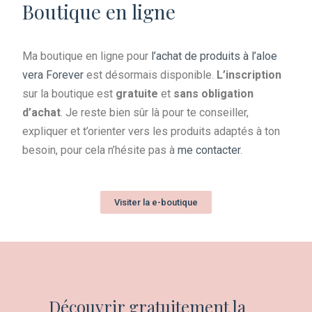
Boutique en ligne
cosmétique à l'aloe vera
à Limoges et Peyrat-de-
Ma boutique en ligne pour
l’achat de produits à l’aloe
Bellac
vera Forever
est désormais disponible.
L’inscription
sur la boutique est
gratuite
et
sans obligation
d’achat
. Je reste bien sûr là pour te conseiller,
expliquer et t’orienter vers les produits adaptés à ton
besoin, pour cela n’hésite pas à
me contacter
.
Visiter la e-boutique
Découvrir gratuitement la