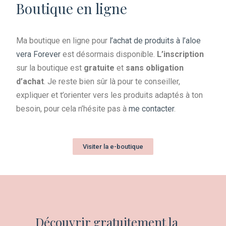
Boutique en ligne
cosmétique à l'aloe vera
à Limoges et Peyrat-de-
Ma boutique en ligne pour
l’achat de produits à l’aloe
Bellac
vera Forever
est désormais disponible.
L’inscription
sur la boutique est
gratuite
et
sans obligation
d’achat
. Je reste bien sûr là pour te conseiller,
expliquer et t’orienter vers les produits adaptés à ton
besoin, pour cela n’hésite pas à
me contacter
.
Visiter la e-boutique
Découvrir gratuitement la